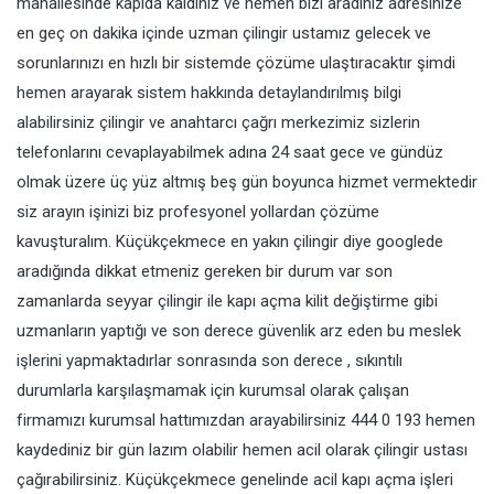
mahallesinde kapıda kaldınız ve hemen bizi aradınız adresinize
en geç on dakika içinde uzman çilingir ustamız gelecek ve
sorunlarınızı en hızlı bir sistemde çözüme ulaştıracaktır şimdi
hemen arayarak sistem hakkında detaylandırılmış bilgi
alabilirsiniz çilingir ve anahtarcı çağrı merkezimiz sizlerin
telefonlarını cevaplayabilmek adına 24 saat gece ve gündüz
olmak üzere üç yüz altmış beş gün boyunca hizmet vermektedir
siz arayın işinizi biz profesyonel yollardan çözüme
kavuşturalım. Küçükçekmece en yakın çilingir diye googlede
aradığında dikkat etmeniz gereken bir durum var son
zamanlarda seyyar çilingir ile kapı açma kilit değiştirme gibi
uzmanların yaptığı ve son derece güvenlik arz eden bu meslek
işlerini yapmaktadırlar sonrasında son derece , sıkıntılı
durumlarla karşılaşmamak için kurumsal olarak çalışan
firmamızı kurumsal hattımızdan arayabilirsiniz 444 0 193 hemen
kaydediniz bir gün lazım olabilir hemen acil olarak çilingir ustası
çağırabilirsiniz. Küçükçekmece genelinde acil kapı açma işleri