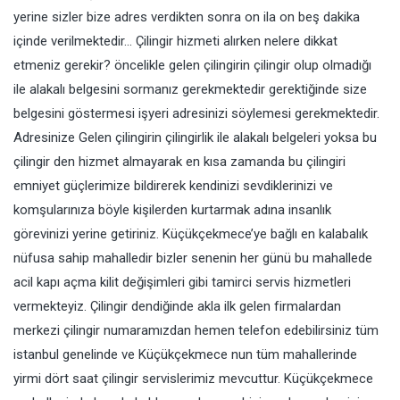
yerine sizler bize adres verdikten sonra on ila on beş dakika
içinde verilmektedir… Çilingir hizmeti alırken nelere dikkat
etmeniz gerekir? öncelikle gelen çilingirin çilingir olup olmadığı
ile alakalı belgesini sormanız gerekmektedir gerektiğinde size
belgesini göstermesi işyeri adresinizi söylemesi gerekmektedir.
Adresinize Gelen çilingirin çilingirlik ile alakalı belgeleri yoksa bu
çilingir den hizmet almayarak en kısa zamanda bu çilingiri
emniyet güçlerimize bildirerek kendinizi sevdiklerinizi ve
komşularınıza böyle kişilerden kurtarmak adına insanlık
görevinizi yerine getiriniz. Küçükçekmece’ye bağlı en kalabalık
nüfusa sahip mahalledir bizler senenin her günü bu mahallede
acil kapı açma kilit değişimleri gibi tamirci servis hizmetleri
vermekteyiz. Çilingir dendiğinde akla ilk gelen firmalardan
merkezi çilingir numaramızdan hemen telefon edebilirsiniz tüm
istanbul genelinde ve Küçükçekmece nun tüm mahallerinde
yirmi dört saat çilingir servislerimiz mevcuttur. Küçükçekmece