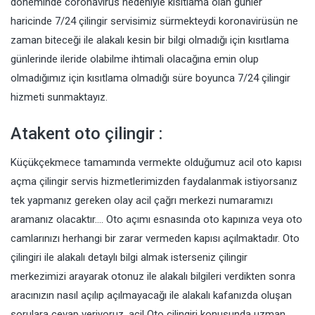
döneminde coronavirus nedeniyle kısıtlama olan günler
haricinde 7/24 çilingir servisimiz sürmekteydi koronavirüsün ne
zaman biteceği ile alakalı kesin bir bilgi olmadığı için kısıtlama
günlerinde ileride olabilme ihtimali olacağına emin olup
olmadığımız için kısıtlama olmadığı süre boyunca 7/24 çilingir
hizmeti sunmaktayız.
Atakent oto çilingir :
Küçükçekmece tamamında vermekte olduğumuz acil oto kapısı
açma çilingir servis hizmetlerimizden faydalanmak istiyorsanız
tek yapmanız gereken olay acil çağrı merkezi numaramızı
aramanız olacaktır…. Oto açımı esnasında oto kapınıza veya oto
camlarınızı herhangi bir zarar vermeden kapısı açılmaktadır. Oto
çilingiri ile alakalı detaylı bilgi almak isterseniz çilingir
merkezimizi arayarak otonuz ile alakalı bilgileri verdikten sonra
aracınızın nasıl açılıp açılmayacağı ile alakalı kafanızda oluşan
sorulara cevap veriyoruz. acil Oto çilingiri konusunda uzman