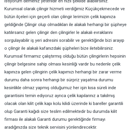
istiyorum demeniz yeterlidir en hızlı şekilde alabilirsiniz.
Kurumsal olarak çilingir hizmeti verdiğimiz Küçükçekmecede ve
bütün ilçeleri için geçerli olan çilingir lerimizin çelik kapınıza
geldiğinde Çilingir olup olmadıkları ile alakalı herhangi bir şüpheye
katılırsanız gelen çilingir den çilingirler le alakalı evraklarını
sorgulayabilir iş yeri adresini sorabilir ve gerektiğinde bizi arayıp
o çilingir ile alakalı kafanızdaki şüpheleri bize iletebilirsiniz.
Kurumsal firmamız çalıştırmış olduğu bütün çilingirlerin hepsinin
çilingir belgesine sahip olması kesinliği vardır bu nedenle çelik
kapınıza gelen çilingirin çelik kapımızı herhangi bir zarar verme
durumu daha sonra herhangi bir sürpriz yaşatma durumu
kesinlikle olmaz yapmış olduğumuz her işin kısa süreli inde
garantisini temin ediyoruz ayrıca çelik kapılarınız a takılmış
olacak olan kilit çelik kapı kolu kilidi üzerinde ki bareller garantili
olup Garanti kağıdı size teslim edilmektedir bu durumda kilit
firması ile alakalı Garanti durumu gerektiğinde firmayı
aradığınızda size teknik servisini yönlendirecektir.